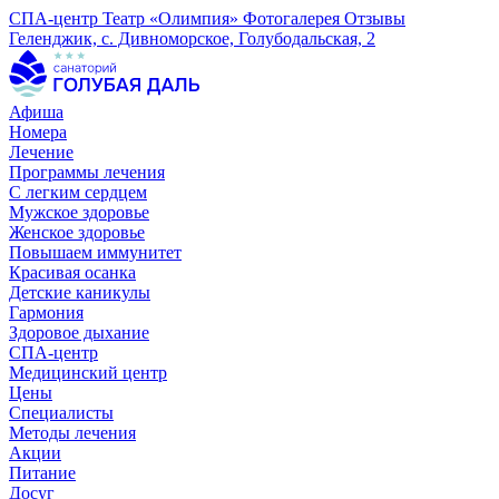
СПА-центр
Театр «Олимпия»
Фотогалерея
Отзывы
Геленджик, с. Дивноморское, Голубодальская, 2
Афиша
Номера
Лечение
Программы лечения
С легким сердцем
Мужское здоровье
Женское здоровье
Повышаем иммунитет
Красивая осанка
Детские каникулы
Гармония
Здоровое дыхание
СПА-центр
Медицинский центр
Цены
Специалисты
Методы лечения
Акции
Питание
Досуг