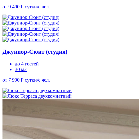
от 9 490 Р
сутки/с чел.
Джуниор-Сюит (студия)
до 4 гостей
30 м2
от 7 990 Р
сутки/с чел.