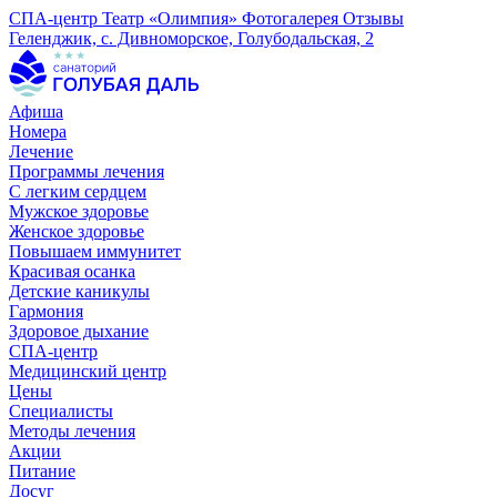
СПА-центр
Театр «Олимпия»
Фотогалерея
Отзывы
Геленджик, с. Дивноморское, Голубодальская, 2
Афиша
Номера
Лечение
Программы лечения
С легким сердцем
Мужское здоровье
Женское здоровье
Повышаем иммунитет
Красивая осанка
Детские каникулы
Гармония
Здоровое дыхание
СПА-центр
Медицинский центр
Цены
Специалисты
Методы лечения
Акции
Питание
Досуг