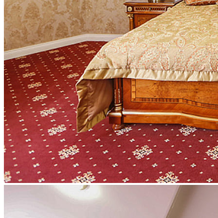
Спорт
Все для детей
Услуги
Питание
Афиша
Мероприятия
Контакты
8 800 707 80 20
bron@goldal.ru
Max