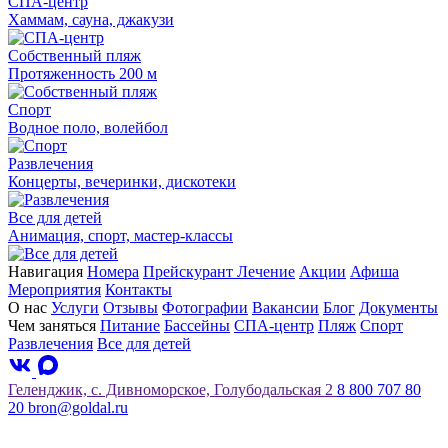
СПА-центр
Хаммам, сауна, джакузи
Собственный пляж
Протяженность 200 м
Спорт
Водное поло, волейбол
Развлечения
Концерты, вечеринки, дискотеки
Все для детей
Анимация, спорт, мастер-классы
Навигация
Номера
Прейскурант
Лечение
Акции
Афиша
Мероприятия
Контакты
О нас
Услуги
Отзывы
Фотографии
Вакансии
Блог
Документы
Чем заняться
Питание
Бассейны
СПА-центр
Пляж
Спорт
Развлечения
Все для детей
Геленджик, с. Дивноморское, Голубодальская 2
8 800 707 80
20
bron@goldal.ru