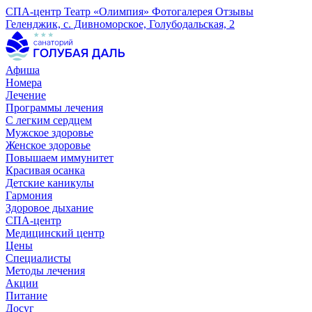
СПА-центр
Театр «Олимпия»
Фотогалерея
Отзывы
Геленджик, с. Дивноморское, Голубодальская, 2
Афиша
Номера
Лечение
Программы лечения
С легким сердцем
Мужское здоровье
Женское здоровье
Повышаем иммунитет
Красивая осанка
Детские каникулы
Гармония
Здоровое дыхание
СПА-центр
Медицинский центр
Цены
Специалисты
Методы лечения
Акции
Питание
Досуг