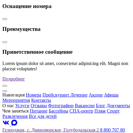
Оснащение номера
Преимущества
Приветственное сообщение
Lorem ipsum dolor sit amet, consectetur adipisicing elit. Magni non
placeat voluptates!
Подробнее
Навигация
Номера
Прейскурант
Лечение
Акции
Афиша
Мероприятия
Контакты
О нас
Услуги
Отзывы
Фотографии
Вакансии
Блог
Документы
Чем заняться
Питание
Бассейны
СПА-центр
Пляж
Спорт
Развлечения
Все для детей
Геленджик, с. Дивноморское, Голубодальская 2
8 800 707 80