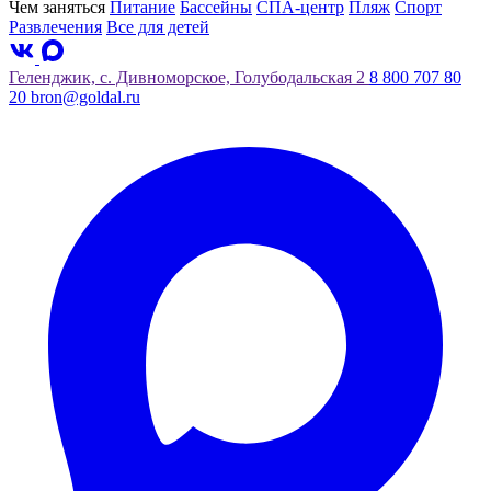
Чем заняться
Питание
Бассейны
СПА-центр
Пляж
Спорт
Развлечения
Все для детей
Геленджик, с. Дивноморское, Голубодальская 2
8 800 707 80
20
bron@goldal.ru