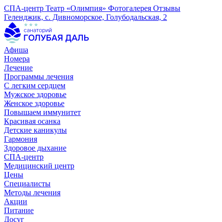
СПА-центр
Театр «Олимпия»
Фотогалерея
Отзывы
Геленджик, с. Дивноморское, Голубодальская, 2
Афиша
Номера
Лечение
Программы лечения
С легким сердцем
Мужское здоровье
Женское здоровье
Повышаем иммунитет
Красивая осанка
Детские каникулы
Гармония
Здоровое дыхание
СПА-центр
Медицинский центр
Цены
Специалисты
Методы лечения
Акции
Питание
Досуг