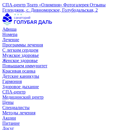
СПА-центр
Театр «Олимпия»
Фотогалерея
Отзывы
Геленджик, с. Дивноморское, Голубодальская, 2
Афиша
Номера
Лечение
Программы лечения
С легким сердцем
Мужское здоровье
Женское здоровье
Повышаем иммунитет
Красивая осанка
Детские каникулы
Гармония
Здоровое дыхание
СПА-центр
Медицинский центр
Цены
Специалисты
Методы лечения
Акции
Питание
Досуг