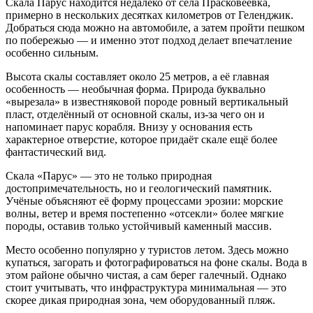
Скала Парус находится недалеко от села Прасковеевка,
примерно в нескольких десятках километров от Геленджик.
Добраться сюда можно на автомобиле, а затем пройти пешком
по побережью — и именно этот подход делает впечатление
особенно сильным.
Высота скалы составляет около 25 метров, а её главная
особенность — необычная форма. Природа буквально
«вырезала» в известняковой породе ровный вертикальный
пласт, отделённый от основной скалы, из-за чего он и
напоминает парус корабля. Внизу у основания есть
характерное отверстие, которое придаёт скале ещё более
фантастический вид.
Скала «Парус» — это не только природная
достопримечательность, но и геологический памятник.
Учёные объясняют её форму процессами эрозии: морские
волны, ветер и время постепенно «отсекли» более мягкие
породы, оставив только устойчивый каменный массив.
Место особенно популярно у туристов летом. Здесь можно
купаться, загорать и фотографироваться на фоне скалы. Вода в
этом районе обычно чистая, а сам берег галечный. Однако
стоит учитывать, что инфраструктура минимальная — это
скорее дикая природная зона, чем оборудованный пляж.