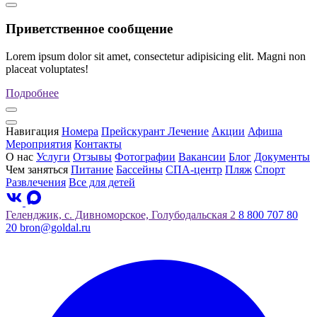
Приветственное сообщение
Lorem ipsum dolor sit amet, consectetur adipisicing elit. Magni non
placeat voluptates!
Подробнее
Навигация
Номера
Прейскурант
Лечение
Акции
Афиша
Мероприятия
Контакты
О нас
Услуги
Отзывы
Фотографии
Вакансии
Блог
Документы
Чем заняться
Питание
Бассейны
СПА-центр
Пляж
Спорт
Развлечения
Все для детей
Геленджик, с. Дивноморское, Голубодальская 2
8 800 707 80
20
bron@goldal.ru