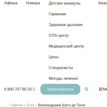
Афиша
Номера
Акци
Детские каникулы
Гармония
Здоровое дыхание
СПА-центр
Медицинский центр
Цены
Специалисты
Методы лечения
8 800 707 80 20
Забронировать
М
Главная
Блог
Виноградники Шато де Талю