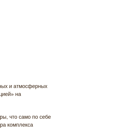
сных и атмосферных
цией» на
на
ы, что само по себе
ура комплекса