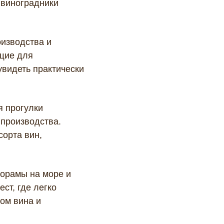
 виноградники
оизводства и
ящие для
увидеть практически
я прогулки
 производства.
сорта вин,
норамы на море и
ст, где легко
ом вина и