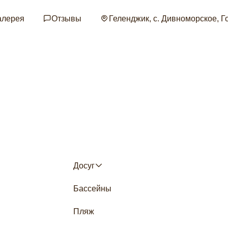
алерея
Отзывы
Геленджик, с. Дивноморское, Г
Применить
Досуг
Бассейны
Пляж