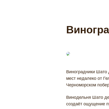
Виногра
Виноградники Шато 
мест недалеко от Г
Черноморском побер
странице.
Винодельня Шато де 
Принять все
создаёт ощущение п