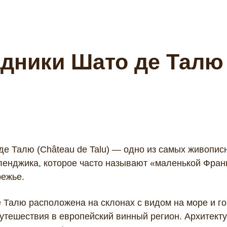
дники Шато де Талю
Закрыть
Поиск
де Талю (Château de Talu) — одно из самых живопи
еленджика, которое часто называют «маленькой Фран
Политикой обработки cookies
ежье.
Найти
Талю расположена на склонах с видом на море и гор
Запрос пуст
Отказаться
Введите поисковой запрос
утешествия в европейский винный регион. Архитект