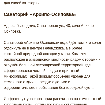
Политикой обработки cookies
для своей категории.
Найти
на
Запрос пуст
Санаторий «Архипо-Осиповка»
странице.
Введите поисковой запрос
Принять все
Отказаться
Адрес: Геленджик, Санаторная ул., 40, село Архипо-
Осиповка
Санаторий «Архипо-Осиповка» подойдёт тем, кто хочет
отдохнуть не в центре Геленджика, а в более
спокойной природной локации у моря. Комплекс
расположен в живописной местности рядом с горами и
окружён большой лесопарковой территорией, где
сформировался чистый воздух и приятный
микроклимат. Такой формат особенно удобен для
семейного отдыха, поездки с детьми и
оздоровительного пребывания без городской суеты.
Инфраструктура санатория рассчитана на комфортный
курортный ритм. Гостям доступны собственный