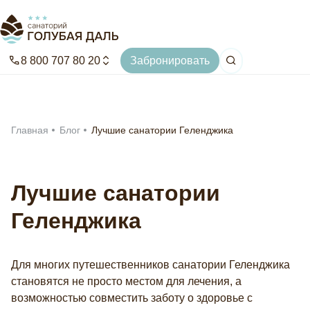
Забронировать
8 800 707 80 20
Забронировать
Главная
Применить
Номера
Главная
Блог
Лучшие санатории Геленджика
Акции
Лечение
Лучшие санатории
О санатории
Программы лечения
Геленджика
Досуг
Медицинский центр
Методы лечения
Прейскурант
Услуги
СПА-центр
Фотографии
Для многих путешественников санатории Геленджика
Специалисты
Отзывы
Бассейны
Питание
Цены
Блог
Пляж
становятся не просто местом для лечения, а
Вакансии
Развлечения
возможностью совместить заботу о здоровье с
Афиша
Документы
Театр «Олимпия»