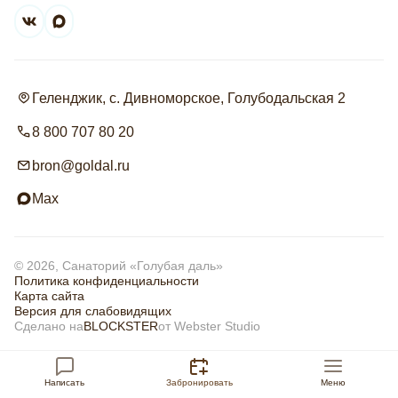
Геленджик, с. Дивноморское, Голубодальская 2
8 800 707 80 20
bron@goldal.ru
Max
© 2026, Санаторий «Голубая даль»
Политика конфиденциальности
Карта сайта
Версия для слабовидящих
Сделано на
BLOCKSTER
от Webster Studio
Сбросить
Применить
Написать
Забронировать
Меню
Информация на сайте не является публичной офертой.