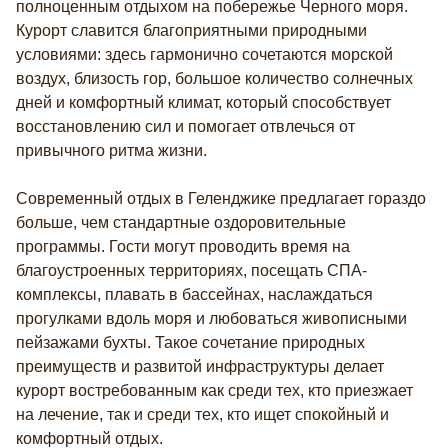
полноценным отдыхом на побережье Черного моря.
Спорт
Мероприятия
Курорт славится благоприятными природными
Все для детей
условиями: здесь гармонично сочетаются морской
Контакты
воздух, близость гор, большое количество солнечных
дней и комфортный климат, который способствует
восстановлению сил и помогает отвлечься от
8 800 707 80 20
привычного ритма жизни.
bron@goldal.ru
Современный отдых в Геленджике предлагает гораздо
Max
больше, чем стандартные оздоровительные
программы. Гости могут проводить время на
Социальные сети
благоустроенных территориях, посещать СПА-
комплексы, плавать в бассейнах, наслаждаться
прогулками вдоль моря и любоваться живописными
пейзажами бухты. Такое сочетание природных
преимуществ и развитой инфраструктуры делает
курорт востребованным как среди тех, кто приезжает
на лечение, так и среди тех, кто ищет спокойный и
комфортный отдых.